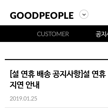
CUSTOMER
공지
[설 연휴 배송 공지사항]설 연휴
에스까다
스딘
츄츄안나
지연 안내
2019.01.25