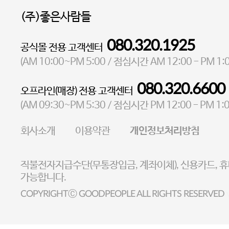
(주)좋은사람들
080.320.1925
공식몰 전용 고객센터
대표 이성현,박영환
| 개인정보관리책임자 김상현
AM 10:00~PM 5:00
AM 12:00 - PM 1:
(
/ 점심시간
소재지 서울특별시 마포구 마포대로4다길 41 마포타워
080.320.6600
오프라인(매장) 전용 고객센터
통신판매업 신고번호 2023-서울마포-3931호
AM 09:30~PM 5:30
PM 12:00 - PM 1:
(
/ 점심시간
사업자등록번호 105-81-58242
회사소개
이용약관
개인정보처리방침
FAX 02-6380-5020
E-MAIL goodpeople@gpin.co.kr
직불전자지급수단(무통장입금, 계좌이체), 신용카드, 
사업자정보확인
이니시스 에스크로 서비스확
가능합니다.
COPYRIGHTⒸ GOODPEOPLE ALL RIGHTS RESERVED