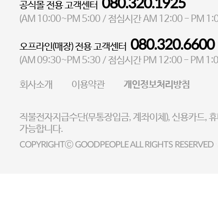
080.320.1925
공식몰 전용 고객센터
대표 이성현,박영환
| 개인정보관리책임자 김상현
AM 10:00~PM 5:00
AM 12:00 - PM 1:
(
/ 점심시간
소재지 서울특별시 마포구 마포대로4다길 41 마포타워
080.320.6600
오프라인(매장) 전용 고객센터
통신판매업 신고번호 2023-서울마포-3931호
AM 09:30~PM 5:30
PM 12:00 - PM 1:
(
/ 점심시간
사업자등록번호 105-81-58242
회사소개
이용약관
개인정보처리방침
FAX 02-6380-5020
E-MAIL goodpeople@gpin.co.kr
직불전자지급수단(무통장입금, 계좌이체), 신용카드, 
사업자정보확인
이니시스 에스크로 서비스확
가능합니다.
COPYRIGHTⒸ GOODPEOPLE ALL RIGHTS RESERVED