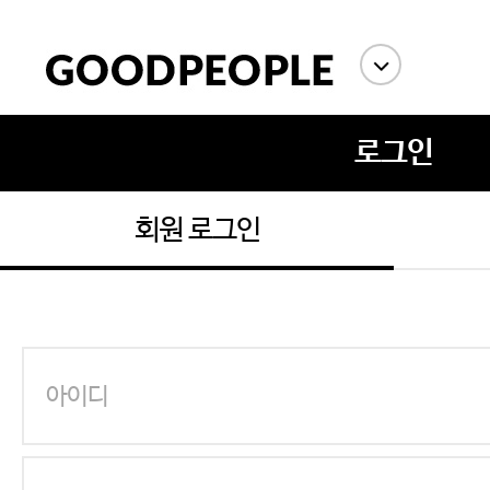
로그인
회원 로그인
에스까다
스딘
츄츄안나