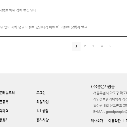
사람들 회원 정책 변경 안내
진년 맞이 새해 댓글 이벤트 값진다짐 이벤트] 이벤트 당첨자 발표
1
2
3
4
5
(주)좋은사람들
문배송조회
로그인
서울특별시 마포구 마포대
개인정보관리책임자 김
폰등록
회원가입
통신판매업 신고번호 20
객혜택
1:1 상담
E-MAIL goodpeople@
장찾기
공지사항
회사소개
이용약관