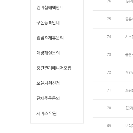
76
[공
멤버십혜택안내
75
좋은
쿠폰등록안내
74
시스
입점&제휴문의
매장개설문의
73
좋은
중간관리매니저모집
72
개인
모델지원신청
71
쇼핑
단체주문문의
70
[공
서비스 약관
69
보디