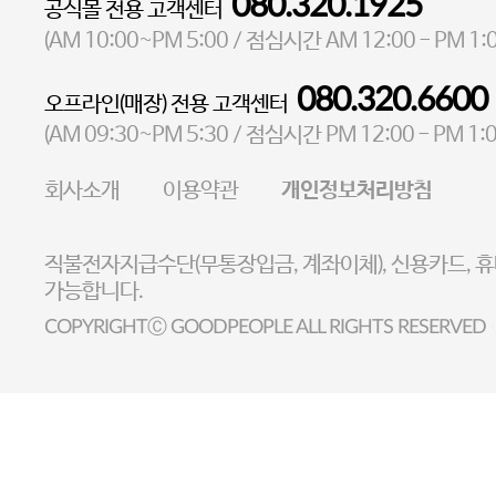
080.320.1925
공식몰 전용 고객센터
대표 이성현,박영환
| 개인정보관리책임자 김상현
AM 10:00~PM 5:00
AM 12:00 - PM 1:
(
/ 점심시간
소재지 서울특별시 마포구 마포대로4다길 41 마포타워
080.320.6600
오프라인(매장) 전용 고객센터
통신판매업 신고번호 2023-서울마포-3931호
AM 09:30~PM 5:30
PM 12:00 - PM 1:
(
/ 점심시간
사업자등록번호 105-81-58242
회사소개
이용약관
개인정보처리방침
FAX 02-6380-5020
E-MAIL goodpeople@gpin.co.kr
직불전자지급수단(무통장입금, 계좌이체), 신용카드, 
사업자정보확인
이니시스 에스크로 서비스확
가능합니다.
COPYRIGHTⒸ GOODPEOPLE ALL RIGHTS RESERVED