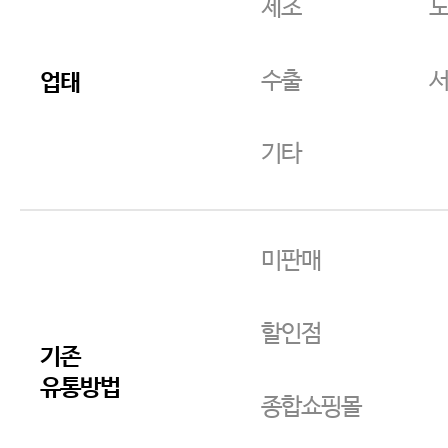
제조
수출
업태
기타
미판매
할인점
기존
유통방법
종합쇼핑몰