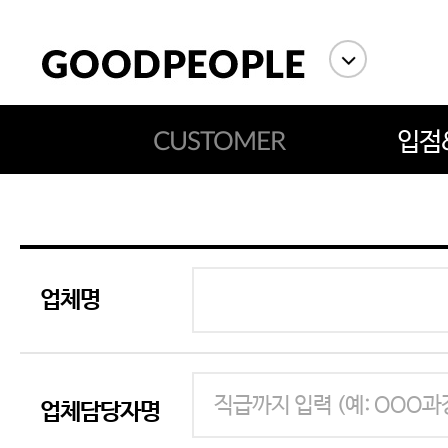
CUSTOMER
입점
업체명
에스까다
스딘
츄츄안나
업체담당자명