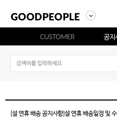
CUSTOMER
공지
에스까다
스딘
츄츄안나