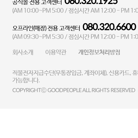
080.320.1925
공식몰 전용 고객센터
대표 이성현,박영환
| 개인정보관리책임자 김상현
AM 10:00~PM 5:00
AM 12:00 - PM 1:
(
/ 점심시간
소재지 서울특별시 마포구 마포대로4다길 41 마포타워
080.320.6600
오프라인(매장) 전용 고객센터
통신판매업 신고번호 2023-서울마포-3931호
AM 09:30~PM 5:30
PM 12:00 - PM 1:
(
/ 점심시간
사업자등록번호 105-81-58242
회사소개
이용약관
개인정보처리방침
FAX 02-6380-5020
E-MAIL goodpeople@gpin.co.kr
직불전자지급수단(무통장입금, 계좌이체), 신용카드, 
사업자정보확인
이니시스 에스크로 서비스확
가능합니다.
COPYRIGHTⒸ GOODPEOPLE ALL RIGHTS RESERVED