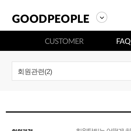
CUSTOMER
FAQ
에스까다
스딘
츄츄안나