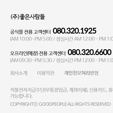
(주)좋은사람들
080.320.1925
공식몰 전용 고객센터
대표 이성현,박영환
| 개인정보관리책임자 김상현
AM 10:00~PM 5:00
AM 12:00 - PM 1:
(
/ 점심시간
소재지 서울특별시 마포구 마포대로4다길 41 마포타워
080.320.6600
오프라인(매장) 전용 고객센터
통신판매업 신고번호 2023-서울마포-3931호
AM 09:30~PM 5:30
PM 12:00 - PM 1:
(
/ 점심시간
사업자등록번호 105-81-58242
회사소개
이용약관
개인정보처리방침
FAX 02-6380-5020
E-MAIL goodpeople@gpin.co.kr
직불전자지급수단(무통장입금, 계좌이체), 신용카드, 
사업자정보확인
이니시스 에스크로 서비스확
가능합니다.
COPYRIGHTⒸ GOODPEOPLE ALL RIGHTS RESERVED